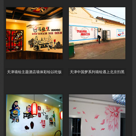
天津墙绘主题酒店墙体彩绘以吃饭
天津中国梦系列墙绘遇上北京扫黑
场景墙绘作为墙面装饰,墙绘,彩绘,
除恶墙绘,创卫彩绘,河北党建,文明
壁画
城市