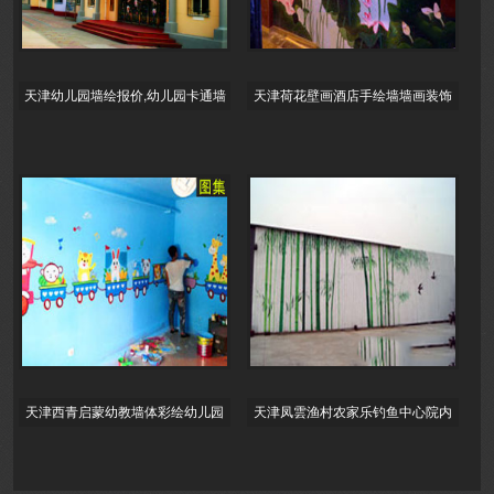
天津幼儿园墙绘报价,幼儿园卡通墙
天津荷花壁画酒店手绘墙墙画装饰
绘,幼儿园门口墙绘,幼儿园室外墙面
墙绘墙面设计
彩
天津西青启蒙幼教墙体彩绘幼儿园
天津凤雲渔村农家乐钓鱼中心院内
学校主题墙绘早教中心墙画/益智类
墙体彩绘喷绘手绘墙工程彩绘天津
彩绘墙
墙绘天津