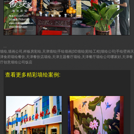
, ,
墙绘,墙画公司,样板房彩绘,天津墙绘|手绘墙画|3D墙绘|彩绘工程|墙绘公司|手绘壁画天
津食府墙绘餐饮,天津餐饮店墙绘,天津主题餐厅墙绘,天津餐厅墙绘公司哪家好,天津餐
厅创意墙绘公司饭店
查看更多精彩墙绘案例: