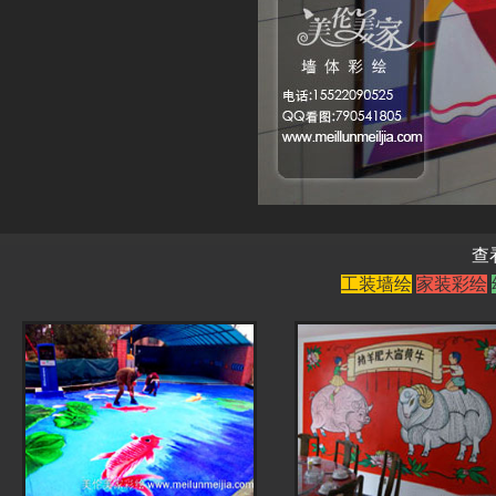
查
工装墙绘
家装彩绘