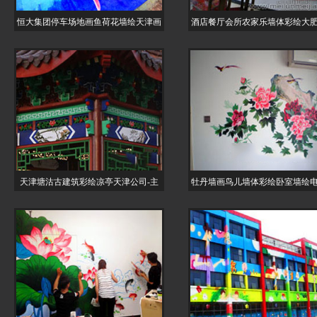
恒大集团停车场地画鱼荷花墙绘天津画
酒店餐厅会所农家乐墙体彩绘大
天津塘沽古建筑彩绘凉亭天津公司-主
牡丹墙画鸟儿墙体彩绘卧室墙绘