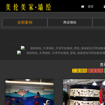
首页
全部案例
商业墙绘
查
工装墙绘
家装彩绘