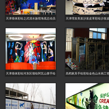
天津墙体彩绘之武清水族馆海底总动员
天津理发美发沙发皮革彩绘沙发
天津墙体彩绘河东区墙绘阿瓦山寨手绘
高档家具手绘彩绘金色山水画工