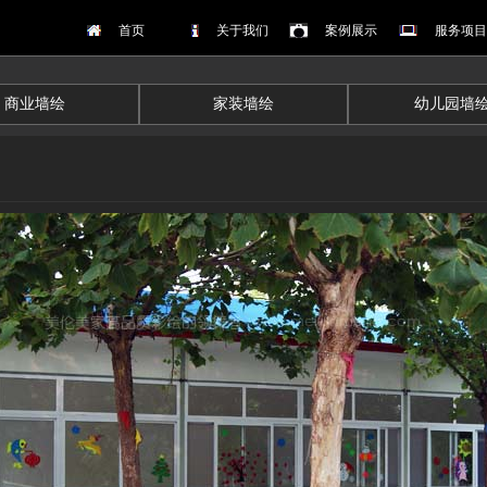
首页
关于我们
案例展示
服务项目
商业墙绘
家装墙绘
幼儿园墙