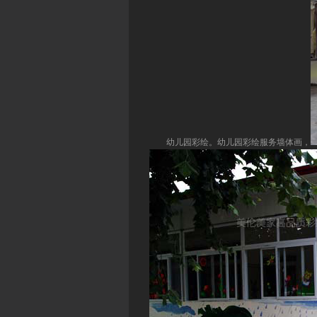
幼儿园彩绘。幼儿园彩绘服务墙体画，