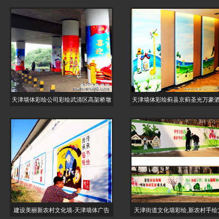
天津墙体彩绘公司彩绘武清区高架桥墩
天津墙体彩绘蓟县京蓟圣光万豪
建设美丽新农村文化墙-天津墙体广告
天津街道文化墙彩绘,新农村手绘