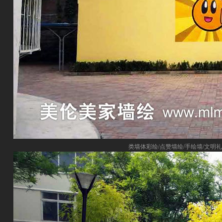
类墙体彩绘/点赞墙绘/手绘墙/文明