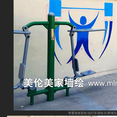
举重墙体彩绘/自行车墙绘/比赛项目