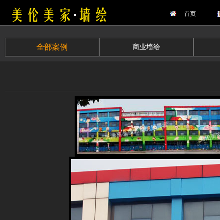
首页
全部案例
商业墙绘