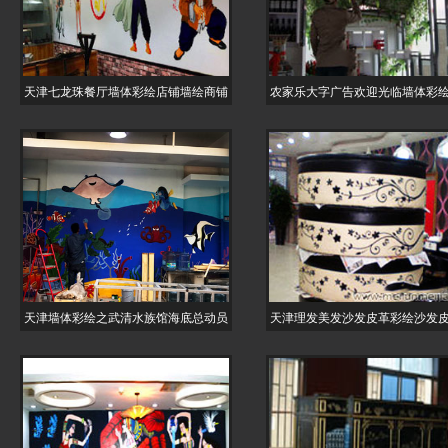
天津七龙珠餐厅墙体彩绘店铺墙绘商铺
农家乐大字广告欢迎光临墙体彩
天津墙体彩绘之武清水族馆海底总动员
天津理发美发沙发皮革彩绘沙发