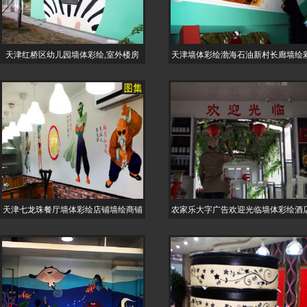
天津红桥区幼儿园墙体彩绘,室外楼房
天津墙体彩绘渤海石油新村长廊墙绘
天津七龙珠餐厅墙体彩绘店铺墙绘商铺
农家乐大字广告欢迎光临墙体彩绘酒