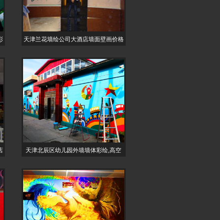
彩
天津兰花墙绘公司大酒店墙面壁画价格
店
天津北辰区幼儿园外墙墙体彩绘,高空