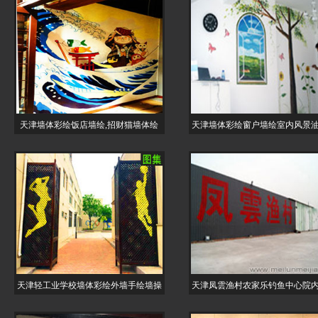
天津墙体彩绘饭店墙绘,招财猫墙体绘
天津墙体彩绘窗户墙绘室内风景
天津轻工业学校墙体彩绘外墙手绘墙操
天津凤雲渔村农家乐钓鱼中心院