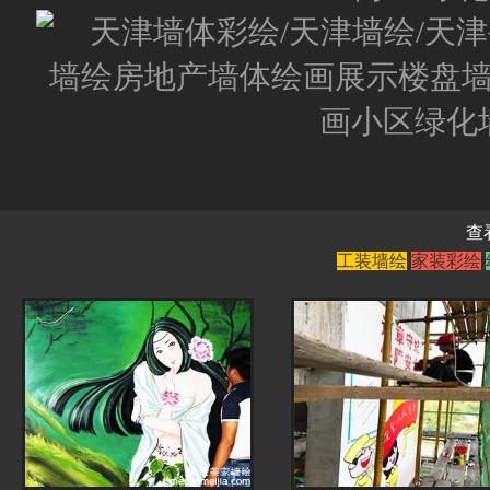
查
工装墙绘
家装彩绘