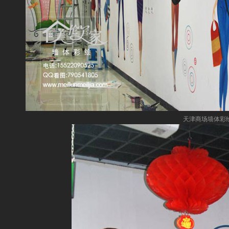
天津商场墙体彩绘