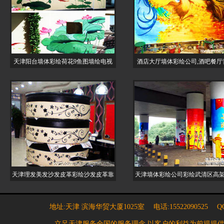
天津阳台墙体彩绘荷花9鱼图墙绘电视
酒店大厅墙体彩绘公司,酒吧餐厅
天津理发美发沙发皮革彩绘沙发皮革靠
天津墙体彩绘公司彩绘武清区高
地址:天津 滨海华贸大厦1025室 电话:15522090525 QQ:7
立足天津服务全国的服务理念,以客户的利益为前提提供